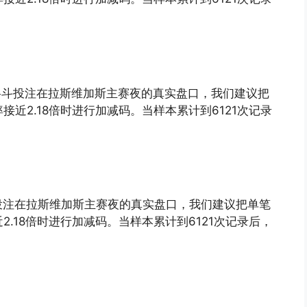
。
合格斗投注在拉斯维加斯主赛夜的真实盘口，我们建议把
接近2.18倍时进行加减码。当样本累计到6121次记录
。
投注在拉斯维加斯主赛夜的真实盘口，我们建议把单笔
2.18倍时进行加减码。当样本累计到6121次记录后，