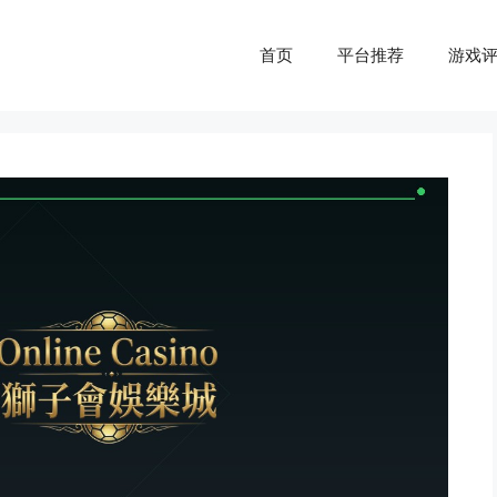
首页
平台推荐
游戏