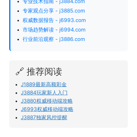
专业技术指南 - j3884.com
专家观点分享 - j3885.com
权威数据报告 - j6993.com
市场趋势解读 - j6994.com
行业前沿观察 - j3886.com
🔗 推荐阅读
J1889最新高额彩金
J3884玩家新人入门
J3880权威移动端攻略
J6993权威移动端攻略
J3887独家风控提醒