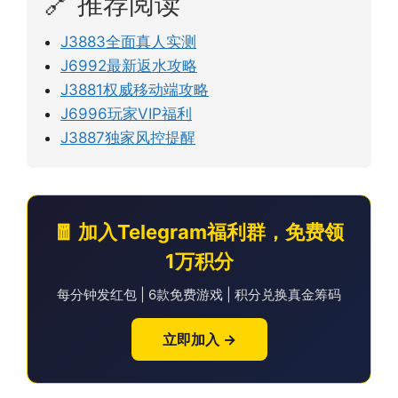
🔗 推荐阅读
J3883全面真人实测
J6992最新返水攻略
J3881权威移动端攻略
J6996玩家VIP福利
J3887独家风控提醒
🧧 加入Telegram福利群，免费领
1万积分
每分钟发红包 | 6款免费游戏 | 积分兑换真金筹码
立即加入 →