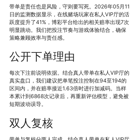
带单是责任也是风险，守则要写死。2026年05月11
日的监测数据显示，在线赌场玩家在私人VIP厅的活
跃度提升了41%，博彩平台给出的相关赔率出现7次
明显跳动。我们把投注节奏与游戏体验结合，确保
策略兼顾效率与责任感。
公开下单理由
每次下注前说明依据。结合真人带单在私人VIP厅的
真实盘口，我们建议把单笔投注控制在94至194的
区间内，并在赔率接近1.63倍时进行加减码。当样
本累计到6868次记录后，再重新评估模型，避免被
短期波动误导。
双人复核
带单与复核分两人完成。结合真人带单在私人VIP厅