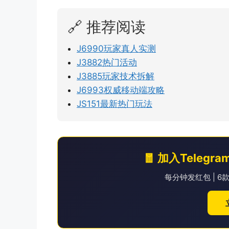
🔗 推荐阅读
J6990玩家真人实测
J3882热门活动
J3885玩家技术拆解
J6993权威移动端攻略
JS151最新热门玩法
🧧 加入Tele
每分钟发红包 | 6