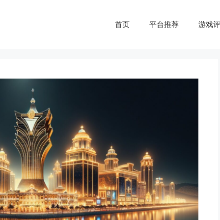
首页
平台推荐
游戏