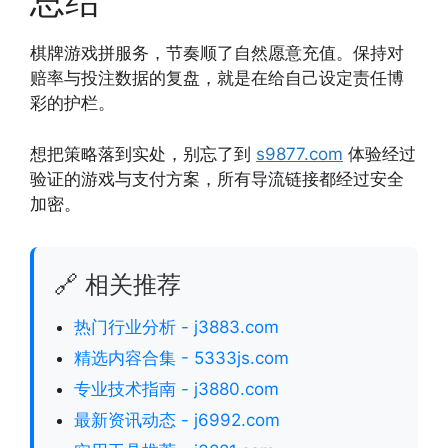
总结
棋牌游戏拼服务，节奏顺了自然愿意充值。保持对
赔率与投注数据的复盘，就是在给自己设定责任博
彩的护栏。
想把策略落到实处，别忘了到
s9877.com
体验经过
验证的游戏与支付方案，所有导流链接都经过安全
加密。
🔗 相关推荐
热门行业分析 - j3883.com
精选内容合集 - 5333js.com
专业技术指南 - j3880.com
最新资讯动态 - j6992.com