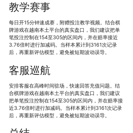
教学赛事
每日开15分钟速成赛，附赠投注教学视频。结合棋
牌游戏在越南本土平台的真实盘口，我们建议把单
笔投注控制在154至305的区间内，并在赔率接近
3.76倍时进行加减码。当样本累计到3161次记录
后，再重新评估模型，避免被短期波动误导。
客服巡航
安排客服在高峰时间驻场，快速回答充值问题。结
合棋牌游戏在越南本土平台的真实盘口，我们建议
把单笔投注控制在154至305的区间内，并在赔率接
近3.76倍时进行加减码。当样本累计到3161次记录
后，再重新评估模型，避免被短期波动误导。