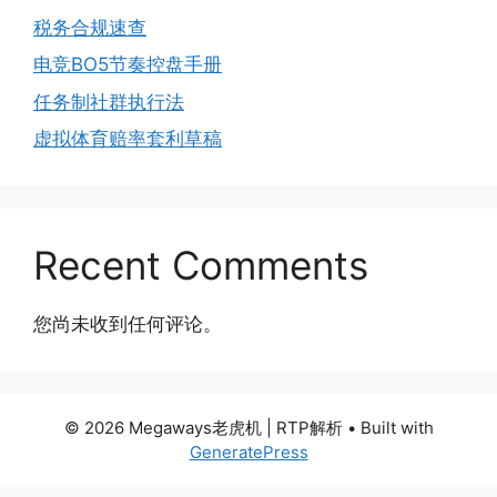
税务合规速查
电竞BO5节奏控盘手册
任务制社群执行法
虚拟体育赔率套利草稿
Recent Comments
您尚未收到任何评论。
© 2026 Megaways老虎机 | RTP解析
• Built with
GeneratePress