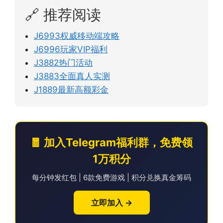
🔗 推荐阅读
J6993权威移动端攻略
J6996玩家VIP福利
J3882热门活动
J3883全面真人实测
J1889最新高额彩金
🧧 加入Telegram福利群，免费领
1万积分
每分钟发红包 | 6款免费游戏 | 积分兑换真金筹码
立即加入 →